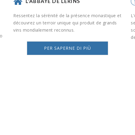
L'ABBAYE DE LERINS
Ressentez la sérénité de la présence monastique et
L’
découvrez un terroir unique qui produit de grands
se
vins mondialement reconnus.
so
no
de
PER SAPERNE DI PIÙ