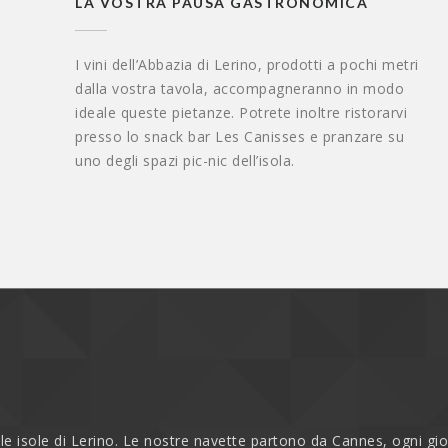
LA VOSTRA PAUSA GASTRONOMICA
I vini dell’Abbazia di Lerino, prodotti a pochi metri
dalla vostra tavola, accompagneranno in modo
ideale queste pietanze. Potrete inoltre ristorarvi
presso lo snack bar Les Canisses e pranzare su
uno degli spazi pic-nic dell’isola.
o le isole di Lerino. Le nostre navette partono da Cannes, ogni gio