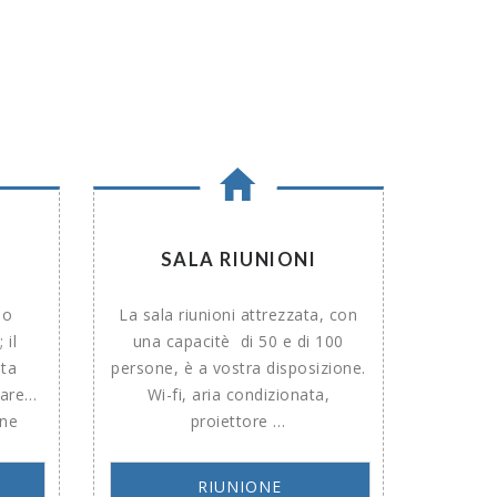
SALA RIUNIONI
io
La sala riunioni attrezzata, con
 il
una capacitè di 50 e di 100
ita
persone, è a vostra disposizione.
mare…
Wi-fi, aria condizionata,
one
proiettore …
RIUNIONE