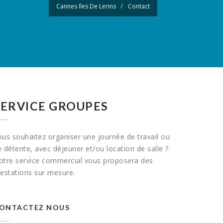
Cannes Iles De Lerins
Contact
SERVICE GROUPES
ous souhaitez organiser une journée de travail ou
 détente, avec déjeuner et/ou location de salle ?
otre service commercial vous proposera des
restations sur mesure.
ONTACTEZ NOUS