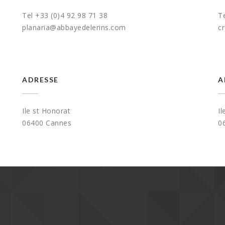
Tel +33 (0)4 92 98 71 38
T
planaria@abbayedelerins.com
c
ADRESSE
A
Ile st Honorat
Il
06400 Cannes
0