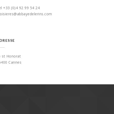
el +33 (0)4 92 99 54 24
roisieres@abbayedelerins.com
DRESSE
e st Honorat
6400 Cannes