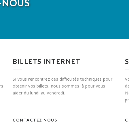
-NOUS
BILLETS INTERNET
Si vous rencontrez des difficultés techniques pour
V
rs
obtenir vos billets, nous sommes là pour vous
de
aider du lundi au vendredi.
N
p
CONTACTEZ NOUS
C